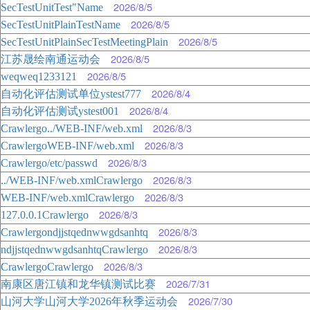
2026/8/5
SecTestUnitTest"Name
2026/8/5
SecTestUnitPlainTestName
2026/8/5
SecTestUnitPlainSecTestMeetingPlain
2026/8/5
江苏晟绘南通运动会
2026/8/5
weqweq1233121
2026/8/4
自动化评估测试单位ystest777
2026/8/4
自动化评估测试ystest001
2026/8/3
Crawlergo../WEB-INF/web.xml
2026/8/3
CrawlergoWEB-INF/web.xml
2026/8/3
Crawlergo/etc/passwd
2026/8/3
../WEB-INF/web.xmlCrawlergo
2026/8/3
WEB-INF/web.xmlCrawlergo
2026/8/3
127.0.0.1Crawlergo
2026/8/3
Crawlergondjjstqednwwgdsanhtq
2026/8/3
ndjjstqednwwgdsanhtqCrawlergo
2026/8/3
CrawlergoCrawlergo
2026/7/31
南康区唐江镇和龙华镇测试比赛
2026/7/30
山河大学山河大学2026年秋季运动会