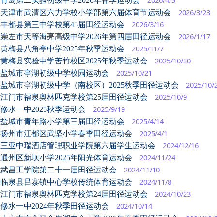
2026/4/3
青岛第二实验初级中学2026年春季运动会
2026/3/23
天津市武清区六力学校小学部第六届体育节运动会
2026/3/16
丰都县第三中学校第45届田径运动会
2026/1/17
崇左市天等海亮高级中学2026年第四届田径运动会
2025/11/7
黄梅县八角亭中学2025年秋季运动会
2025/10/30
黄梅县实验中学苦竹校区2025年秋季运动会
2025/10/21
盐城市亭湖初级中学校园运动会
2025/10/
盐城市亭湖初级中学（南校区）2025秋季田径运动会
2025/10/9
江门市福泉奥林匹克学校第25届田径运动会
2025/9/19
修水一中2025秋季运动会
2025/4/14
盐城市青年路小学第三届田径运动会
2025/4/1
扬州市江都区武坚小学春季田径运动会
2024/12/16
三亚中瑞酒店管理职业学院第六届学生运动会
2024/11/24
通州区新坝小学2025年阳光体育运动会
2024/11/10
武昌工学院第二十一届田径运动会
2024/11/8
临泉县吕寨镇中心学校传统体育运动会
2024/10/23
江门市福泉奥林匹克学校第24届田径运动会
2024/10/14
修水一中2024年秋季田径运动会