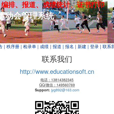
、编排、报道、成绩统计、证书打印
运动会管理系统
告
| 秩序册
| 检录单
| 成绩
| 报道
| 报名
| 新建
| 登录
| 联系
联系我们
http://www.educationsoft.cn
电话：13814382345
QQ/微信：149560769
Support:
jyg892@163.com