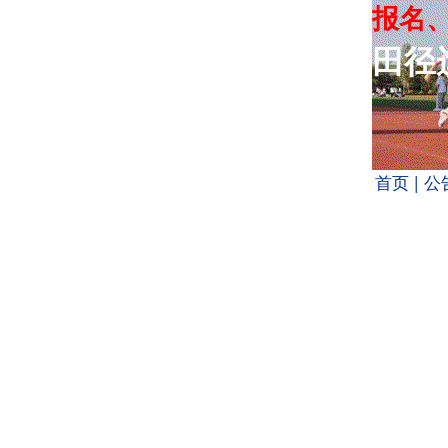
报名
田径
首页
| 公