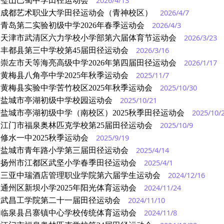
2026/4/13
璧山巴蜀中学田径运动会
2026/4/7
成都艺术职业大学田径运动会（青神校区）
2026/4/3
青岛第二实验初级中学2026年春季运动会
2026/3/23
天津市武清区六力学校小学部第六届体育节运动会
2026/3/16
丰都县第三中学校第45届田径运动会
2026/1/17
崇左市天等海亮高级中学2026年第四届田径运动会
2025/11/7
黄梅县八角亭中学2025年秋季运动会
2025/10/30
黄梅县实验中学苦竹校区2025年秋季运动会
2025/10/21
盐城市亭湖初级中学校园运动会
2025/10/
盐城市亭湖初级中学（南校区）2025秋季田径运动会
2025/10/9
江门市福泉奥林匹克学校第25届田径运动会
2025/9/19
修水一中2025秋季运动会
2025/4/14
盐城市青年路小学第三届田径运动会
2025/4/1
扬州市江都区武坚小学春季田径运动会
2024/12/16
三亚中瑞酒店管理职业学院第六届学生运动会
2024/11/24
通州区新坝小学2025年阳光体育运动会
2024/11/10
武昌工学院第二十一届田径运动会
2024/11/8
临泉县吕寨镇中心学校传统体育运动会