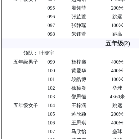
095
殷翎菲
200米
096
张芷萱
跳远
097
张静瑶
100米
098
朱钰萱
跳高
五年级(2)
领队：
叶晓宇
五年级男子
099
杨梓鑫
400米
100
黄爱华
400米
101
段皓博
100米
102
徐樟炎
垒球
103
邵思恒
4×60米
五年级女子
104
王梓涵
跳远
105
蒋欣颖
200米
106
王思琪
400米
107
马欣怡
垒球