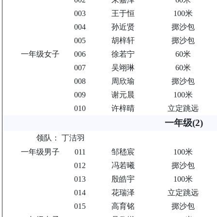
003
王于恒
100米
004
孙近贤
掷沙包
005
胡梓轩
掷沙包
一年级女子
006
徐若宁
60米
007
吴翊琳
60米
008
周欣瑜
掷沙包
009
谢元晨
100米
010
许梓晴
立定跳远
一年级(2)
领队：
丁洁羽
一年级男子
011
邹嵇宸
100米
012
冯若曦
掷沙包
013
殷皓宇
100米
014
花瑞泽
立定跳远
015
高育铭
掷沙包