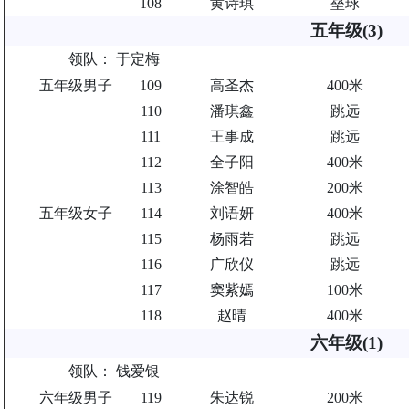
108
黄诗琪
垒球
五年级(3)
领队：
于定梅
五年级男子
109
高圣杰
400米
110
潘琪鑫
跳远
111
王事成
跳远
112
全子阳
400米
113
涂智皓
200米
五年级女子
114
刘语妍
400米
115
杨雨若
跳远
116
广欣仪
跳远
117
窦紫嫣
100米
118
赵晴
400米
六年级(1)
领队：
钱爱银
六年级男子
119
朱达锐
200米