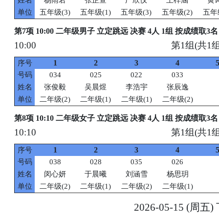
姓名
杨雨若
张芷萱
广欣仪
王梓涵
黄
单位
五年级(3)
五年级(1)
五年级(3)
五年级(2)
五年级
第7项 10:00 二年级男子 立定跳远 决赛 4人 1组 按成绩取3名
10:00
第1组(共1组
1
2
3
4
序号
号码
034
025
022
033
姓名
张俊毅
吴晨煜
李浩宇
张辰逸
单位
二年级(2)
二年级(1)
二年级(1)
二年级(2)
第8项 10:10 二年级女子 立定跳远 决赛 4人 1组 按成绩取3名
10:10
第1组(共1组
1
2
3
4
序号
号码
038
028
035
026
姓名
闵心妍
于晨曦
刘涵雪
杨思玥
单位
二年级(2)
二年级(1)
二年级(2)
二年级(1)
2026-05-15 (周五