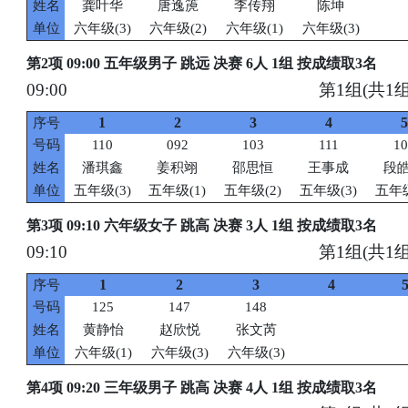
姓名
龚叶华
唐逸箎
李传翔
陈坤
单位
六年级(3)
六年级(2)
六年级(1)
六年级(3)
第2项 09:00 五年级男子 跳远 决赛 6人 1组 按成绩取3名
09:00
第1组(共1组
1
2
3
4
5
序号
号码
110
092
103
111
10
姓名
潘琪鑫
姜积翊
邵思恒
王事成
段
单位
五年级(3)
五年级(1)
五年级(2)
五年级(3)
五年级
第3项 09:10 六年级女子 跳高 决赛 3人 1组 按成绩取3名
09:10
第1组(共1组
1
2
3
4
序号
号码
125
147
148
姓名
黄静怡
赵欣悦
张文芮
单位
六年级(1)
六年级(3)
六年级(3)
第4项 09:20 三年级男子 跳高 决赛 4人 1组 按成绩取3名