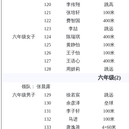
120
李传翔
跳高
121
张培轩
100米
122
费智国
400米
123
李喆
跳远
六年级女子
124
陈瑞琪
400米
125
黄静怡
100米
126
王子怡
100米
127
王语心
400米
128
周妍莉
跳远
六年级(2)
领队：
张晨露
六年级男子
129
徐若宸
跳远
130
余彦泽
垒球
131
李子轩
100米
132
马进
100米
133
唐逸箎
4×60米