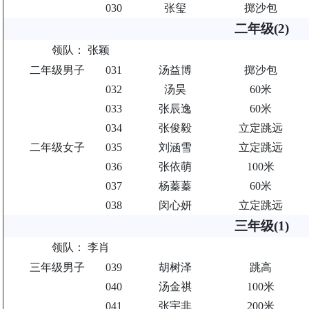
030
张玺
掷沙包
二年级(2)
领队：
张颖
二年级男子
031
汤益博
掷沙包
032
汤昊
60米
033
张辰逸
60米
034
张俊毅
立定跳远
二年级女子
035
刘涵雪
立定跳远
036
张依萌
100米
037
杨蓁蓁
60米
038
闵心妍
立定跳远
三年级(1)
领队：
李肖
三年级男子
039
胡树泽
跳高
040
汤金祺
100米
041
张宇非
200米