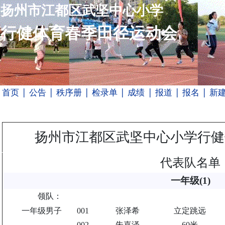
扬州市江都区武坚中心小学
行健体育春季田径运动会
首页
| 公告
| 秩序册
| 检录单
| 成绩
| 报道
| 报名
| 新
扬州市江都区武坚中心小学行健
代表队名单
一年级(1)
领队：
一年级男子
001
张泽希
立定跳远
002
朱嘉泽
60米