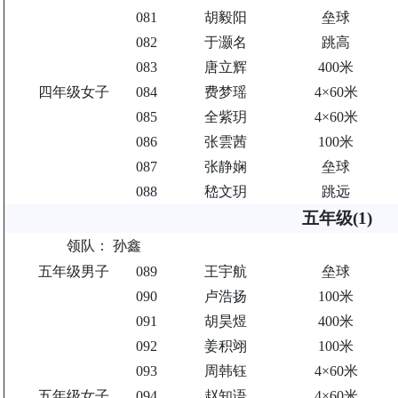
081
胡毅阳
垒球
082
于灏名
跳高
083
唐立辉
400米
四年级女子
084
费梦瑶
4×60米
085
全紫玥
4×60米
086
张雲茜
100米
087
张静娴
垒球
088
嵇文玥
跳远
五年级(1)
领队：
孙鑫
五年级男子
089
王宇航
垒球
090
卢浩扬
100米
091
胡昊煜
400米
092
姜积翊
100米
093
周韩钰
4×60米
五年级女子
094
赵知语
4×60米