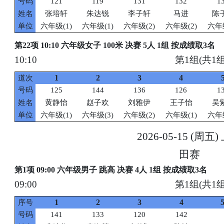
号码
121
119
131
132
1
姓名
张培轩
朱达锐
李子轩
马进
陈
单位
六年级(1)
六年级(1)
六年级(2)
六年级(2)
六年级
第22项 10:10 六年级女子 100米 决赛 5人 1组 按成绩取3名
10:10
第1组(共1组
1
2
3
4
道次
号码
125
144
136
126
1
姓名
黄静怡
赵子欢
刘雅伊
王子怡
吴
单位
六年级(1)
六年级(3)
六年级(2)
六年级(1)
六年级
2026-05-15 (周五
田赛
第1项 09:00 六年级男子 跳高 决赛 4人 1组 按成绩取3名
09:00
第1组(共1组
1
2
3
4
序号
号码
141
133
120
142