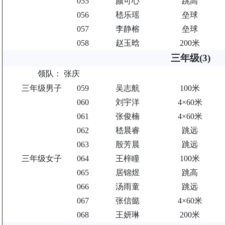
055
颜可心
跳高
056
嵇乐瑶
垒球
057
李静榕
垒球
058
赵玉晗
200米
三年级(3)
领队：
张庆
三年级男子
059
吴志航
100米
060
刘宇洋
4×60米
061
张俊楠
4×60米
062
嵇晨睿
跳远
063
殷芳晨
跳远
三年级女子
064
王梓瞳
100米
065
居锦煜
跳高
066
汤雨童
跳远
067
张信懿
4×60米
068
王妍琳
200米