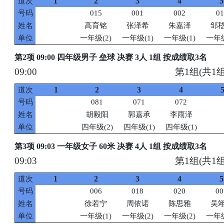
1
2
3
4
5
道次
号码
015
001
002
01
姓名
高育铭
张泽希
朱嘉泽
邹
单位
一年级(2)
一年级(1)
一年级(1)
一年级
第2项 09:00 四年级男子 垒球 决赛 3人 1组 按成绩取3名
09:00
第1组(共1组
1
2
3
4
道次
号码
081
071
072
姓名
胡毅阳
郭嘉承
李雨泽
单位
四年级(2)
四年级(1)
四年级(1)
第3项 09:03 一年级女子 60米 决赛 4人 1组 按成绩取3名
09:03
第1组(共1组
1
2
3
4
5
道次
号码
006
018
020
00
姓名
徐若宁
周依诺
陈思雅
吴
单位
一年级(1)
一年级(2)
一年级(2)
一年级