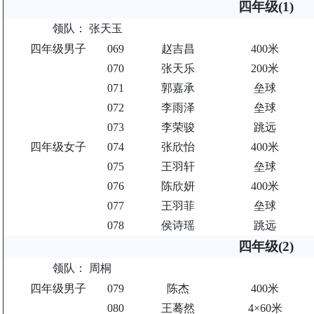
四年级(1)
领队：
张天玉
四年级男子
069
赵吉昌
400米
070
张天乐
200米
071
郭嘉承
垒球
072
李雨泽
垒球
073
李荣骏
跳远
四年级女子
074
张欣怡
400米
075
王羽轩
垒球
076
陈欣妍
400米
077
王羽菲
垒球
078
侯诗瑶
跳远
四年级(2)
领队：
周桐
四年级男子
079
陈杰
400米
080
王蓦然
4×60米