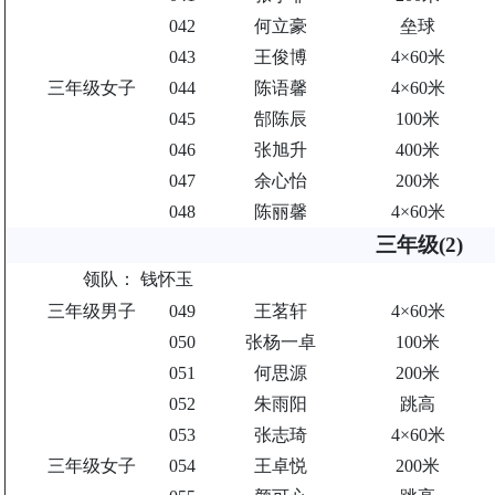
042
何立豪
垒球
043
王俊博
4×60米
三年级女子
044
陈语馨
4×60米
045
郜陈辰
100米
046
张旭升
400米
047
余心怡
200米
048
陈丽馨
4×60米
三年级(2)
领队：
钱怀玉
三年级男子
049
王茗轩
4×60米
050
张杨一卓
100米
051
何思源
200米
052
朱雨阳
跳高
053
张志琦
4×60米
三年级女子
054
王卓悦
200米