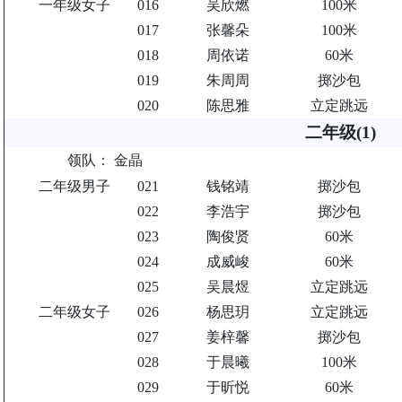
一年级女子
016
吴欣燃
100米
017
张馨朵
100米
018
周依诺
60米
019
朱周周
掷沙包
020
陈思雅
立定跳远
二年级(1)
领队：
金晶
二年级男子
021
钱铭靖
掷沙包
022
李浩宇
掷沙包
023
陶俊贤
60米
024
成威峻
60米
025
吴晨煜
立定跳远
二年级女子
026
杨思玥
立定跳远
027
姜梓馨
掷沙包
028
于晨曦
100米
029
于昕悦
60米