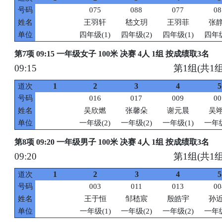
号码
075
088
077
08
姓名
王羽轩
嵇文玥
王羽菲
张
单位
四年级(1)
四年级(2)
四年级(1)
四年级
第7项 09:15 一年级女子 100米 决赛 4人 1组 按成绩取3名
09:15
第1组(共1组
1
2
3
4
5
道次
号码
016
017
009
00
姓名
吴欣燃
张馨朵
谢元晨
吴
单位
一年级(2)
一年级(2)
一年级(1)
一年级
第8项 09:20 一年级男子 100米 决赛 4人 1组 按成绩取3名
09:20
第1组(共1组
1
2
3
4
5
道次
号码
003
011
013
00
姓名
王于恒
邹嵇宸
殷皓宇
孙
单位
一年级(1)
一年级(2)
一年级(2)
一年级