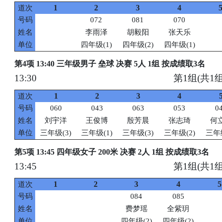
1
2
3
4
道次
号码
072
081
070
姓名
李雨泽
胡毅阳
张天乐
单位
四年级(1)
四年级(2)
四年级(1)
第4项 13:40 三年级男子 垒球 决赛 5人 1组 按成绩取3名
13:30
第1组(共1组
1
2
3
4
道次
号码
060
043
063
053
0
姓名
刘宇洋
王俊博
殷芳晨
张志琦
何
单位
三年级(3)
三年级(1)
三年级(3)
三年级(2)
三年级
第5项 13:45 四年级女子 200米 决赛 2人 1组 按成绩取3名
13:45
第1组(共1组
1
2
3
4
5
道次
号码
084
085
姓名
费梦瑶
全紫玥
单位
四年级(2)
四年级(2)