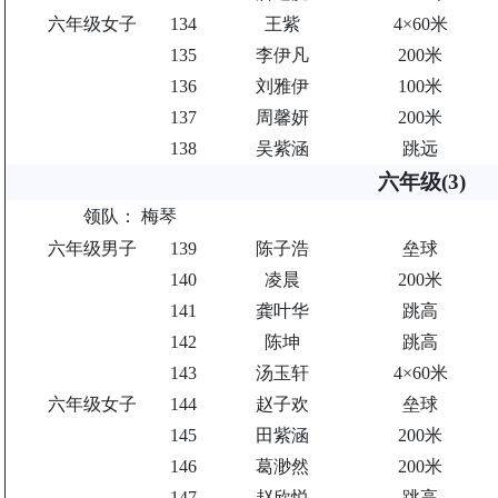
六年级女子
134
王紫
4×60米
135
李伊凡
200米
136
刘雅伊
100米
137
周馨妍
200米
138
吴紫涵
跳远
六年级(3)
领队：
梅琴
六年级男子
139
陈子浩
垒球
140
凌晨
200米
141
龚叶华
跳高
142
陈坤
跳高
143
汤玉轩
4×60米
六年级女子
144
赵子欢
垒球
145
田紫涵
200米
146
葛渺然
200米
147
赵欣悦
跳高