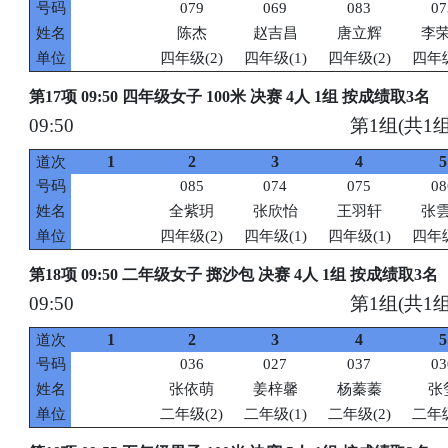
号码
079
069
083
07
姓名
陈杰
赵吉昌
唐立辉
李
单位
四年级(2)
四年级(1)
四年级(2)
四年级
第17项 09:50 四年级女子 100米 决赛 4人 1组 按成绩取3名
09:50
第1组(共1组
1
2
3
4
5
道次
号码
085
074
075
08
姓名
全紫玥
张欣怡
王羽轩
张
单位
四年级(2)
四年级(1)
四年级(1)
四年级
第18项 09:50 二年级女子 掷沙包 决赛 4人 1组 按成绩取3名
09:50
第1组(共1组
1
2
3
4
5
道次
号码
036
027
037
03
姓名
张依萌
姜梓馨
杨蓁蓁
张
单位
二年级(2)
二年级(1)
二年级(2)
二年级