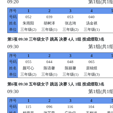
09:20
第1组(共1组
1
2
3
4
序号
号码
052
039
053
040
姓名
朱雨阳
胡树泽
张志琦
汤金祺
单位
三年级(2)
三年级(1)
三年级(2)
三年级(1)
第5项 09:30 三年级女子 跳高 决赛 4人 1组 按成绩取3名
09:30
第1组(共1组
1
2
3
4
序号
号码
055
044
048
065
姓名
颜可心
陈语馨
陈丽馨
居锦煜
单位
三年级(2)
三年级(1)
三年级(1)
三年级(3)
第6项 09:30 五年级女子 跳远 决赛 5人 1组 按成绩取3名
09:30
第1组(共1组
1
2
3
4
序号
号码
115
096
116
104
1