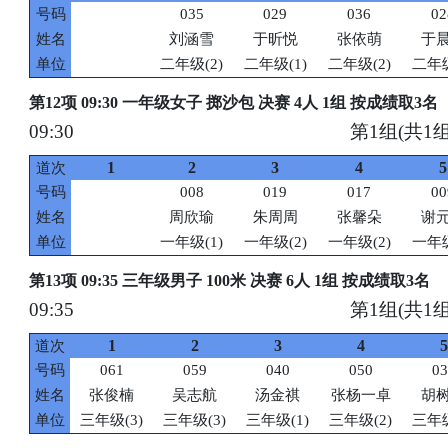
号码
035
029
036
02
姓名
刘涵雪
于昕悦
张依萌
于
单位
二年级(2)
二年级(1)
二年级(2)
二年级
第12项 09:30 一年级女子 掷沙包 决赛 4人 1组 按成绩取3名
09:30
第1组(共1组
1
2
3
4
5
道次
号码
008
019
017
00
姓名
周欣瑜
朱周周
张馨朵
谢
单位
一年级(1)
一年级(2)
一年级(2)
一年级
第13项 09:35 三年级男子 100米 决赛 6人 1组 按成绩取3名
09:35
第1组(共1组
1
2
3
4
5
道次
号码
061
059
040
050
03
姓名
张俊楠
吴志航
汤金祺
张杨一卓
胡
单位
三年级(3)
三年级(3)
三年级(1)
三年级(2)
三年级